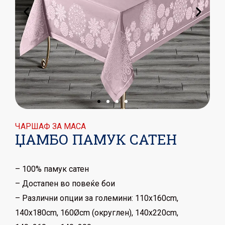
ЧАРШАФ ЗА МАСА
ЏАМБО ПАМУК САТЕН
– 100% памук сатен
– Достапен во повеќе бои
– Различни опции за големини: 110x160cm,
140x180cm, 160Øcm (округлен), 140x220cm,